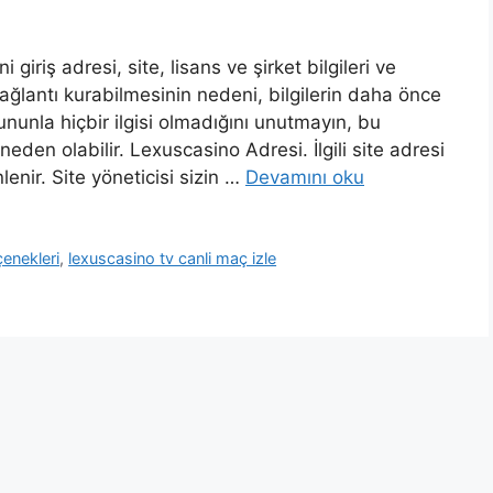
iriş adresi, site, lisans ve şirket bilgileri ve
 bağlantı kurabilmesinin nedeni, bilgilerin daha önce
nunla hiçbir ilgisi olmadığını unutmayın, bu
neden olabilir. Lexuscasino Adresi. İlgili site adresi
enir. Site yöneticisi sizin …
Devamını oku
enekleri
,
lexuscasino tv canli maç izle