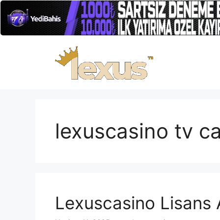
İçeriğe
atla
lexuscasino tv ca
Lexuscasino Lisans 