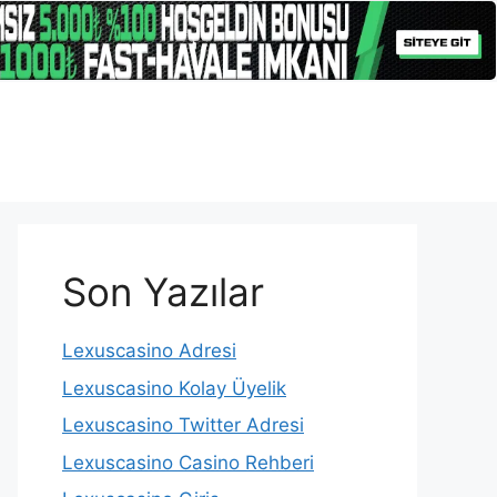
Son Yazılar
Lexuscasino Adresi
Lexuscasino Kolay Üyelik
Lexuscasino Twitter Adresi
Lexuscasino Casino Rehberi