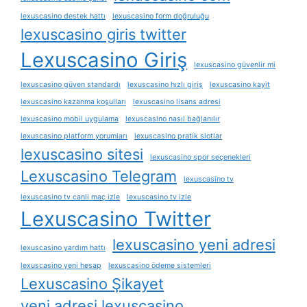
lexuscasino destek hattı
lexuscasino form doğruluğu
lexuscasino giris twitter
Lexuscasino Giriş
lexuscasino güvenlir mi
lexuscasino güven standardı
lexuscasino hızlı giriş
lexuscasino kayit
lexuscasino kazanma koşulları
lexuscasino lisans adresi
lexuscasino mobil uygulama
lexuscasino nasıl bağlanılır
lexuscasino platform yorumları
lexuscasino pratik slotlar
lexuscasino sitesi
lexuscasino spor seçenekleri
Lexuscasino Telegram
lexuscasino tv
lexuscasino tv canli maç izle
lexuscasino tv izle
Lexuscasino Twitter
lexuscasino yeni adresi
lexuscasino yardım hattı
lexuscasino yeni hesap
lexuscasino ödeme sistemleri
Lexuscasino Şikayet
yeni adresi lexuscasino