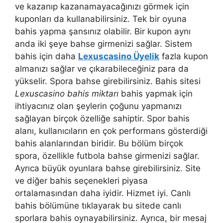
ve kazanıp kazanamayacağınızı görmek için
kuponları da kullanabilirsiniz. Tek bir oyuna
bahis yapma şansınız olabilir. Bir kupon aynı
anda iki şeye bahse girmenizi sağlar. Sistem
bahis için daha
Lexuscasino Üyelik
fazla kupon
almanızı sağlar ve çıkarabileceğiniz para da
yükselir. Spora bahse girebilirsiniz. Bahis sitesi
Lexuscasino bahis miktarı
bahis yapmak için
ihtiyacınız olan şeylerin çoğunu yapmanızı
sağlayan birçok özelliğe sahiptir. Spor bahis
alanı, kullanıcıların en çok performans gösterdiği
bahis alanlarından biridir. Bu bölüm birçok
spora, özellikle futbola bahse girmenizi sağlar.
Ayrıca büyük oyunlara bahse girebilirsiniz. Site
ve diğer bahis seçenekleri piyasa
ortalamasından daha iyidir. Hizmet iyi. Canlı
bahis bölümüne tıklayarak bu sitede canlı
sporlara bahis oynayabilirsiniz. Ayrıca, bir mesaj