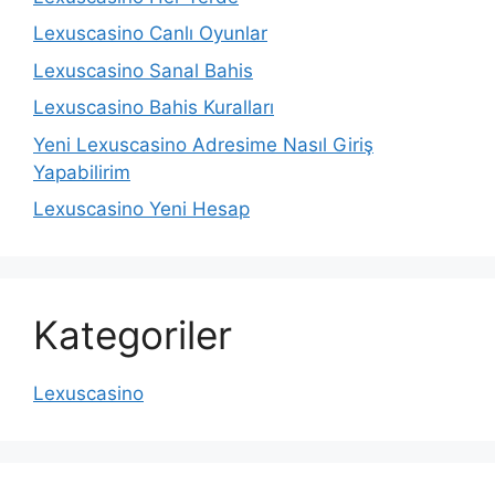
Lexuscasino Canlı Oyunlar
Lexuscasino Sanal Bahis
Lexuscasino Bahis Kuralları
Yeni Lexuscasino Adresime Nasıl Giriş
Yapabilirim
Lexuscasino Yeni Hesap
Kategoriler
Lexuscasino