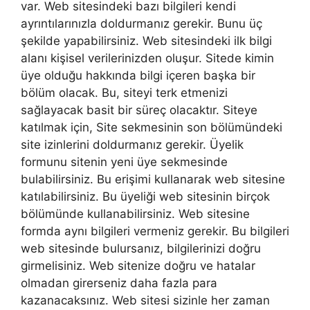
var. Web sitesindeki bazı bilgileri kendi
ayrıntılarınızla doldurmanız gerekir. Bunu üç
şekilde yapabilirsiniz. Web sitesindeki ilk bilgi
alanı kişisel verilerinizden oluşur. Sitede kimin
üye olduğu hakkında bilgi içeren başka bir
bölüm olacak. Bu, siteyi terk etmenizi
sağlayacak basit bir süreç olacaktır. Siteye
katılmak için, Site sekmesinin son bölümündeki
site izinlerini doldurmanız gerekir. Üyelik
formunu sitenin yeni üye sekmesinde
bulabilirsiniz. Bu erişimi kullanarak web sitesine
katılabilirsiniz. Bu üyeliği web sitesinin birçok
bölümünde kullanabilirsiniz. Web sitesine
formda aynı bilgileri vermeniz gerekir. Bu bilgileri
web sitesinde bulursanız, bilgilerinizi doğru
girmelisiniz. Web sitenize doğru ve hatalar
olmadan girerseniz daha fazla para
kazanacaksınız. Web sitesi sizinle her zaman