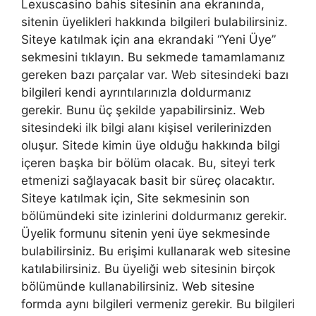
Lexuscasino bahis sitesinin ana ekranında,
sitenin üyelikleri hakkında bilgileri bulabilirsiniz.
Siteye katılmak için ana ekrandaki “Yeni Üye”
sekmesini tıklayın. Bu sekmede tamamlamanız
gereken bazı parçalar var. Web sitesindeki bazı
bilgileri kendi ayrıntılarınızla doldurmanız
gerekir. Bunu üç şekilde yapabilirsiniz. Web
sitesindeki ilk bilgi alanı kişisel verilerinizden
oluşur. Sitede kimin üye olduğu hakkında bilgi
içeren başka bir bölüm olacak. Bu, siteyi terk
etmenizi sağlayacak basit bir süreç olacaktır.
Siteye katılmak için, Site sekmesinin son
bölümündeki site izinlerini doldurmanız gerekir.
Üyelik formunu sitenin yeni üye sekmesinde
bulabilirsiniz. Bu erişimi kullanarak web sitesine
katılabilirsiniz. Bu üyeliği web sitesinin birçok
bölümünde kullanabilirsiniz. Web sitesine
formda aynı bilgileri vermeniz gerekir. Bu bilgileri