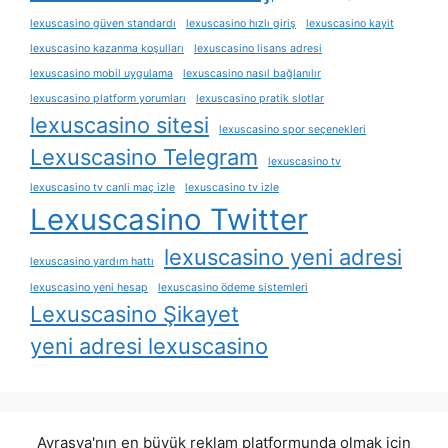
lexuscasino güven standardı
lexuscasino hızlı giriş
lexuscasino kayit
lexuscasino kazanma koşulları
lexuscasino lisans adresi
lexuscasino mobil uygulama
lexuscasino nasıl bağlanılır
lexuscasino platform yorumları
lexuscasino pratik slotlar
lexuscasino sitesi
lexuscasino spor seçenekleri
Lexuscasino Telegram
lexuscasino tv
lexuscasino tv canli maç izle
lexuscasino tv izle
Lexuscasino Twitter
lexuscasino yeni adresi
lexuscasino yardım hattı
lexuscasino yeni hesap
lexuscasino ödeme sistemleri
Lexuscasino Şikayet
yeni adresi lexuscasino
Avrasya'nın en büyük reklam platformunda olmak için