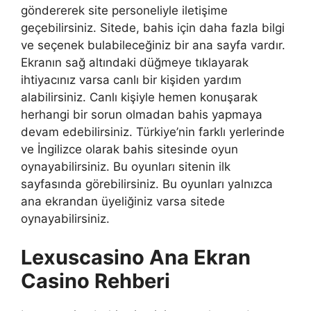
göndererek site personeliyle iletişime
geçebilirsiniz. Sitede, bahis için daha fazla bilgi
ve seçenek bulabileceğiniz bir ana sayfa vardır.
Ekranın sağ altındaki düğmeye tıklayarak
ihtiyacınız varsa canlı bir kişiden yardım
alabilirsiniz. Canlı kişiyle hemen konuşarak
herhangi bir sorun olmadan bahis yapmaya
devam edebilirsiniz. Türkiye’nin farklı yerlerinde
ve İngilizce olarak bahis sitesinde oyun
oynayabilirsiniz. Bu oyunları sitenin ilk
sayfasında görebilirsiniz. Bu oyunları yalnızca
ana ekrandan üyeliğiniz varsa sitede
oynayabilirsiniz.
Lexuscasino Ana Ekran
Casino Rehberi