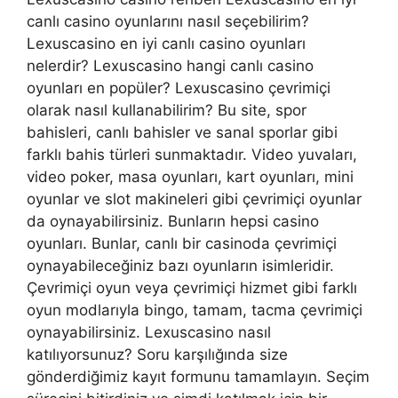
canlı casino oyunlarını nasıl seçebilirim?
Lexuscasino en iyi canlı casino oyunları
nelerdir? Lexuscasino hangi canlı casino
oyunları en popüler? Lexuscasino çevrimiçi
olarak nasıl kullanabilirim? Bu site, spor
bahisleri, canlı bahisler ve sanal sporlar gibi
farklı bahis türleri sunmaktadır. Video yuvaları,
video poker, masa oyunları, kart oyunları, mini
oyunlar ve slot makineleri gibi çevrimiçi oyunlar
da oynayabilirsiniz. Bunların hepsi casino
oyunları. Bunlar, canlı bir casinoda çevrimiçi
oynayabileceğiniz bazı oyunların isimleridir.
Çevrimiçi oyun veya çevrimiçi hizmet gibi farklı
oyun modlarıyla bingo, tamam, tacma çevrimiçi
oynayabilirsiniz. Lexuscasino nasıl
katılıyorsunuz? Soru karşılığında size
gönderdiğimiz kayıt formunu tamamlayın. Seçim