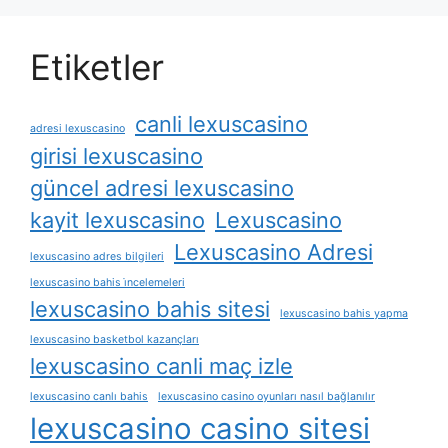
Etiketler
canli lexuscasino
adresi lexuscasino
girisi lexuscasino
güncel adresi lexuscasino
kayit lexuscasino
Lexuscasino
Lexuscasino Adresi
lexuscasino adres bilgileri
lexuscasino bahis i̇ncelemeleri
lexuscasino bahis sitesi
lexuscasino bahis yapma
lexuscasino basketbol kazançları
lexuscasino canli maç izle
lexuscasino canlı bahis
lexuscasino casino oyunları nasıl bağlanılır
lexuscasino casino sitesi