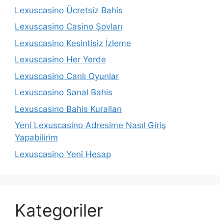
Lexuscasino Ücretsiz Bahis
Lexuscasino Casino Şovları
Lexuscasino Kesintisiz İzleme
Lexuscasino Her Yerde
Lexuscasino Canlı Oyunlar
Lexuscasino Sanal Bahis
Lexuscasino Bahis Kuralları
Yeni Lexuscasino Adresime Nasıl Giriş
Yapabilirim
Lexuscasino Yeni Hesap
Kategoriler