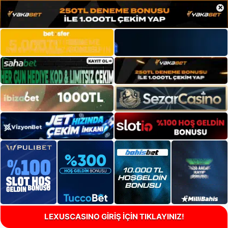
×
LEXUSCASINO GİRİŞ İÇİN TIKLAYINIZ!