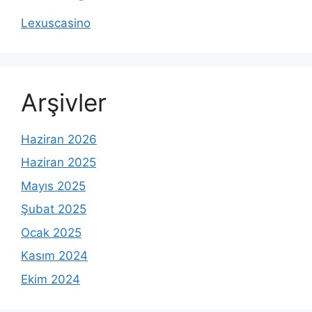
Lexuscasino
Arşivler
Haziran 2026
Haziran 2025
Mayıs 2025
Şubat 2025
Ocak 2025
Kasım 2024
Ekim 2024