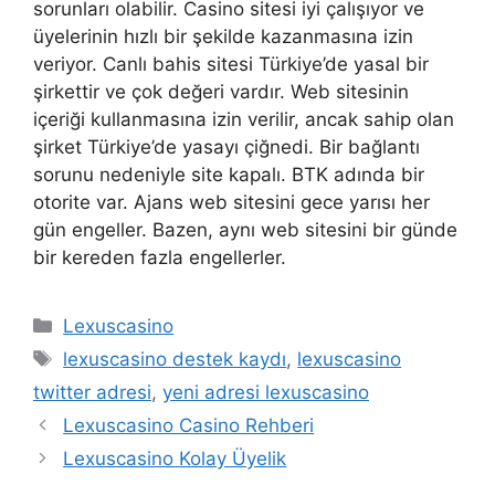
sorunları olabilir. Casino sitesi iyi çalışıyor ve
üyelerinin hızlı bir şekilde kazanmasına izin
veriyor. Canlı bahis sitesi Türkiye’de yasal bir
şirkettir ve çok değeri vardır. Web sitesinin
içeriği kullanmasına izin verilir, ancak sahip olan
şirket Türkiye’de yasayı çiğnedi. Bir bağlantı
sorunu nedeniyle site kapalı. BTK adında bir
otorite var. Ajans web sitesini gece yarısı her
gün engeller. Bazen, aynı web sitesini bir günde
bir kereden fazla engellerler.
Kategoriler
Lexuscasino
Etiketler
lexuscasino destek kaydı
,
lexuscasino
twitter adresi
,
yeni adresi lexuscasino
Lexuscasino Casino Rehberi
Lexuscasino Kolay Üyelik