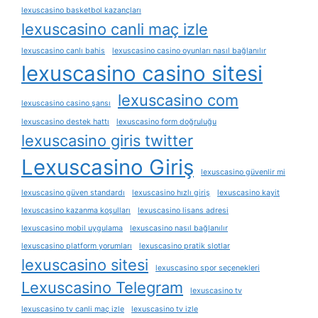
lexuscasino basketbol kazançları
lexuscasino canli maç izle
lexuscasino canlı bahis
lexuscasino casino oyunları nasıl bağlanılır
lexuscasino casino sitesi
lexuscasino com
lexuscasino casino şansı
lexuscasino destek hattı
lexuscasino form doğruluğu
lexuscasino giris twitter
Lexuscasino Giriş
lexuscasino güvenlir mi
lexuscasino güven standardı
lexuscasino hızlı giriş
lexuscasino kayit
lexuscasino kazanma koşulları
lexuscasino lisans adresi
lexuscasino mobil uygulama
lexuscasino nasıl bağlanılır
lexuscasino platform yorumları
lexuscasino pratik slotlar
lexuscasino sitesi
lexuscasino spor seçenekleri
Lexuscasino Telegram
lexuscasino tv
lexuscasino tv canli maç izle
lexuscasino tv izle