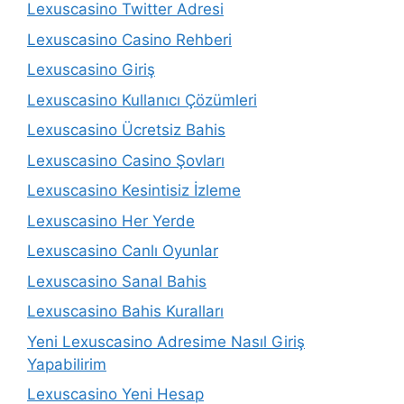
Lexuscasino Twitter Adresi
Lexuscasino Casino Rehberi
Lexuscasino Giriş
Lexuscasino Kullanıcı Çözümleri
Lexuscasino Ücretsiz Bahis
Lexuscasino Casino Şovları
Lexuscasino Kesintisiz İzleme
Lexuscasino Her Yerde
Lexuscasino Canlı Oyunlar
Lexuscasino Sanal Bahis
Lexuscasino Bahis Kuralları
Yeni Lexuscasino Adresime Nasıl Giriş
Yapabilirim
Lexuscasino Yeni Hesap