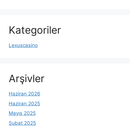
Kategoriler
Lexuscasino
Arşivler
Haziran 2026
Haziran 2025
Mayıs 2025
Şubat 2025