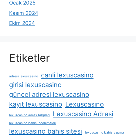
Ocak 2025
Kasım 2024
Ekim 2024
Etiketler
canli lexuscasino
adresi lexuscasino
girisi lexuscasino
güncel adresi lexuscasino
kayit lexuscasino
Lexuscasino
Lexuscasino Adresi
lexuscasino adres bilgileri
lexuscasino bahis i̇ncelemeleri
lexuscasino bahis sitesi
lexuscasino bahis yapma