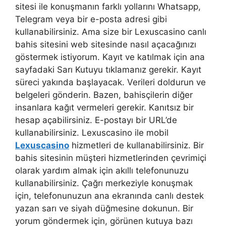
sitesi ile konuşmanın farklı yollarını Whatsapp,
Telegram veya bir e-posta adresi gibi
kullanabilirsiniz. Ama size bir Lexuscasino canlı
bahis sitesini web sitesinde nasıl açacağınızı
göstermek istiyorum. Kayıt ve katılmak için ana
sayfadaki Sarı Kutuyu tıklamanız gerekir. Kayıt
süreci yakında başlayacak. Verileri doldurun ve
belgeleri gönderin. Bazen, bahisçilerin diğer
insanlara kağıt vermeleri gerekir. Kanıtsız bir
hesap açabilirsiniz. E-postayı bir URL’de
kullanabilirsiniz. Lexuscasino ile mobil
Lexuscasino
hizmetleri de kullanabilirsiniz. Bir
bahis sitesinin müşteri hizmetlerinden çevrimiçi
olarak yardım almak için akıllı telefonunuzu
kullanabilirsiniz. Çağrı merkeziyle konuşmak
için, telefonunuzun ana ekranında canlı destek
yazan sarı ve siyah düğmesine dokunun. Bir
yorum göndermek için, görünen kutuya bazı