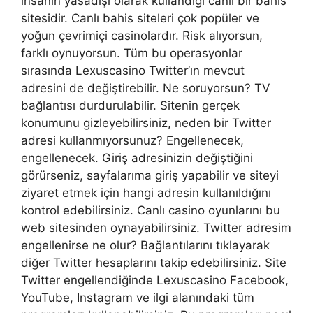
insanın yasadışı olarak kullandığı canlı bir bahis
sitesidir. Canlı bahis siteleri çok popüler ve
yoğun çevrimiçi casinolardır. Risk alıyorsun,
farklı oynuyorsun. Tüm bu operasyonlar
sırasında Lexuscasino Twitter’ın mevcut
adresini de değiştirebilir. Ne soruyorsun? TV
bağlantısı durdurulabilir. Sitenin gerçek
konumunu gizleyebilirsiniz, neden bir Twitter
adresi kullanmıyorsunuz? Engellenecek,
engellenecek. Giriş adresinizin değiştiğini
görürseniz, sayfalarıma giriş yapabilir ve siteyi
ziyaret etmek için hangi adresin kullanıldığını
kontrol edebilirsiniz. Canlı casino oyunlarını bu
web sitesinden oynayabilirsiniz. Twitter adresim
engellenirse ne olur? Bağlantılarını tıklayarak
diğer Twitter hesaplarını takip edebilirsiniz. Site
Twitter engellendiğinde Lexuscasino Facebook,
YouTube, Instagram ve ilgi alanındaki tüm