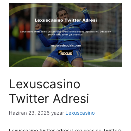
Lexuscasino
Twitter Adresi
Haziran 23, 2026
yazar
Lexuscasino
Lexuscasino twitter adresi Lexuscasino Twitter’ı