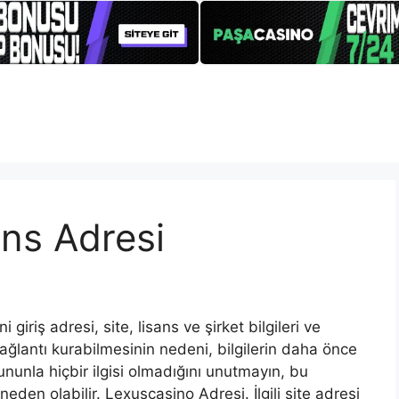
ns Adresi
iriş adresi, site, lisans ve şirket bilgileri ve
 bağlantı kurabilmesinin nedeni, bilgilerin daha önce
nunla hiçbir ilgisi olmadığını unutmayın, bu
neden olabilir. Lexuscasino Adresi. İlgili site adresi