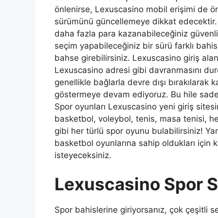
önlenirse, Lexuscasino mobil erişimi de önl
sürümünü güncellemeye dikkat edecektir. L
daha fazla para kazanabileceğiniz güvenli 
seçim yapabileceğiniz bir sürü farklı bahi
bahse girebilirsiniz. Lexuscasino giriş alan
Lexuscasino adresi gibi davranmasını durd
genellikle bağlarla devre dışı bırakılarak k
göstermeye devam ediyoruz. Bu hile sadece
Spor oyunları Lexuscasino yeni giriş sites
basketbol, voleybol, tenis, masa tenisi, he
gibi her türlü spor oyunu bulabilirsiniz! Ya
basketbol oyunlarına sahip oldukları için 
isteyeceksiniz.
Lexuscasino Spor S
Spor bahislerine giriyorsanız, çok çeşitli s