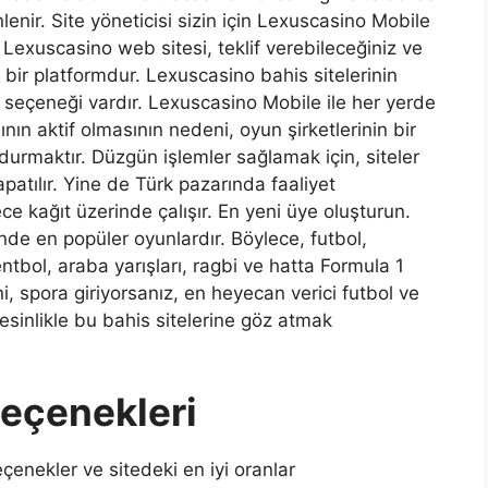
enir. Site yöneticisi sizin için Lexuscasino Mobile
exuscasino web sitesi, teklif verebileceğiniz ve
bir platformdur. Lexuscasino bahis sitelerinin
s seçeneği vardır. Lexuscasino Mobile ile her yerde
ının aktif olmasının nedeni, oyun şirketlerinin bir
urmaktır. Düzgün işlemler sağlamak için, siteler
apatılır. Yine de Türk pazarında faaliyet
 kağıt üzerinde çalışır. En yeni üye oluşturun.
inde en popüler oyunlardır. Böylece, futbol,
ntbol, araba yarışları, ragbi ve hatta Formula 1
ni, spora giriyorsanız, en heyecan verici futbol ve
kesinlikle bu bahis sitelerine göz atmak
eçenekleri
eçenekler ve sitedeki en iyi oranlar