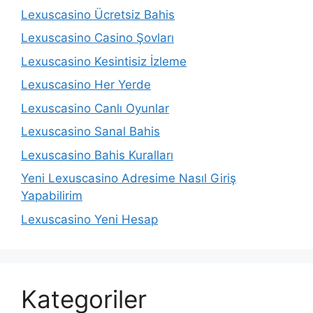
Lexuscasino Ücretsiz Bahis
Lexuscasino Casino Şovları
Lexuscasino Kesintisiz İzleme
Lexuscasino Her Yerde
Lexuscasino Canlı Oyunlar
Lexuscasino Sanal Bahis
Lexuscasino Bahis Kuralları
Yeni Lexuscasino Adresime Nasıl Giriş
Yapabilirim
Lexuscasino Yeni Hesap
Kategoriler