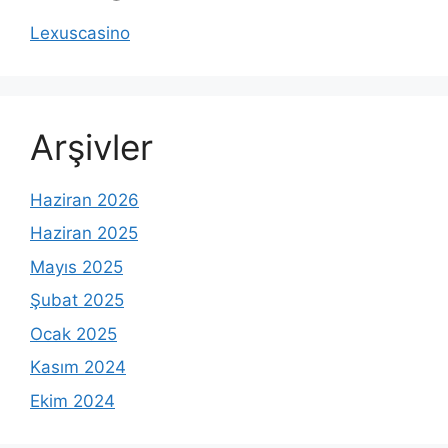
Lexuscasino
Arşivler
Haziran 2026
Haziran 2025
Mayıs 2025
Şubat 2025
Ocak 2025
Kasım 2024
Ekim 2024