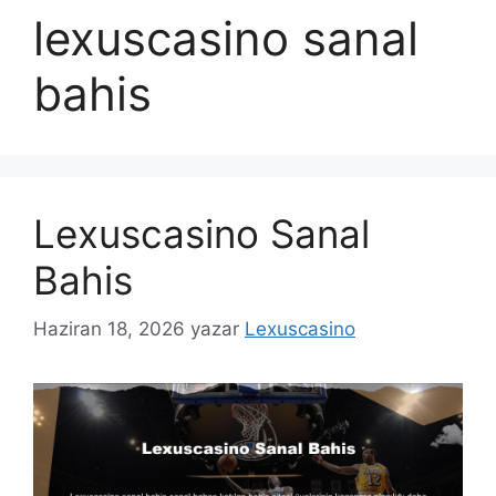
lexuscasino sanal
bahis
Lexuscasino Sanal
Bahis
Haziran 18, 2026
yazar
Lexuscasino