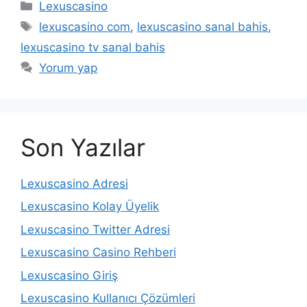
Kategoriler
Lexuscasino
Etiketler
lexuscasino com
,
lexuscasino sanal bahis
,
lexuscasino tv sanal bahis
Yorum yap
Son Yazılar
Lexuscasino Adresi
Lexuscasino Kolay Üyelik
Lexuscasino Twitter Adresi
Lexuscasino Casino Rehberi
Lexuscasino Giriş
Lexuscasino Kullanıcı Çözümleri