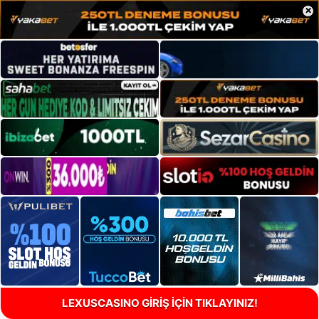
×
LEXUSCASINO GİRİŞ İÇİN TIKLAYINIZ!