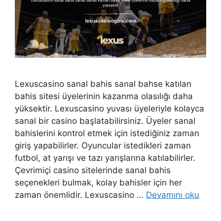
Lexuscasino sanal bahis sanal bahse katılan
bahis sitesi üyelerinin kazanma olasılığı daha
yüksektir. Lexuscasino yuvası üyeleriyle kolayca
sanal bir casino başlatabilirsiniz. Üyeler sanal
bahislerini kontrol etmek için istediğiniz zaman
giriş yapabilirler. Oyuncular istedikleri zaman
futbol, at yarışı ve tazı yarışlarına katılabilirler.
Çevrimiçi casino sitelerinde sanal bahis
seçenekleri bulmak, kolay bahisler için her
zaman önemlidir. Lexuscasino …
Devamını oku