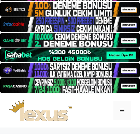
İçeriğe
atla
Menü