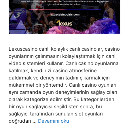
Lexuscasino canlı kolaylık canlı casinolar, casino
oyunlarının çalınmasını kolaylaştırmak için canlı
video sistemleri kullanır. Canlı casino oyunlarına
katılmak, kendinizi casino atmosferine
daldırmak ve deneyimin tadını çıkarmak için
mükemmel bir yöntemdir. Canlı casino oyunları
aynı zamanda oyun deneyimlerinin sağlayıcıları
olarak kategorize edilmiştir. Bu kategorilerden
bir oyun sağlayıcısı seçildikten sonra, bu
sağlayıcı tarafından sunulan slot oyunları
doğrudan …
Devamını oku