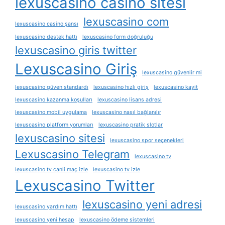
lexuscasino casino sitesi
lexuscasino com
lexuscasino casino şansı
lexuscasino destek hattı
lexuscasino form doğruluğu
lexuscasino giris twitter
Lexuscasino Giriş
lexuscasino güvenlir mi
lexuscasino güven standardı
lexuscasino hızlı giriş
lexuscasino kayit
lexuscasino kazanma koşulları
lexuscasino lisans adresi
lexuscasino mobil uygulama
lexuscasino nasıl bağlanılır
lexuscasino platform yorumları
lexuscasino pratik slotlar
lexuscasino sitesi
lexuscasino spor seçenekleri
Lexuscasino Telegram
lexuscasino tv
lexuscasino tv canli maç izle
lexuscasino tv izle
Lexuscasino Twitter
lexuscasino yeni adresi
lexuscasino yardım hattı
lexuscasino yeni hesap
lexuscasino ödeme sistemleri