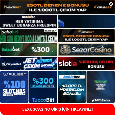
×
LEXUSCASINO GİRİŞ İÇİN TIKLAYINIZ!