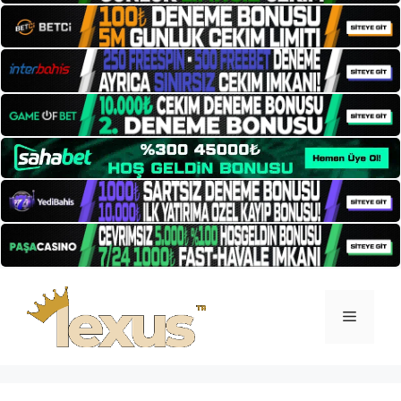
İçeriğe
atla
Menü