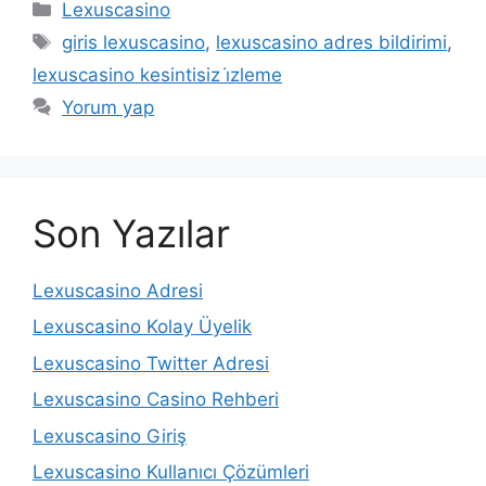
Kategoriler
Lexuscasino
Etiketler
giris lexuscasino
,
lexuscasino adres bildirimi
,
lexuscasino kesintisiz i̇zleme
Yorum yap
Son Yazılar
Lexuscasino Adresi
Lexuscasino Kolay Üyelik
Lexuscasino Twitter Adresi
Lexuscasino Casino Rehberi
Lexuscasino Giriş
Lexuscasino Kullanıcı Çözümleri