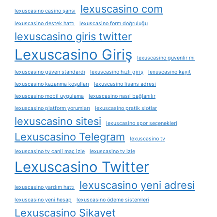
lexuscasino com
lexuscasino casino şansı
lexuscasino destek hattı
lexuscasino form doğruluğu
lexuscasino giris twitter
Lexuscasino Giriş
lexuscasino güvenlir mi
lexuscasino güven standardı
lexuscasino hızlı giriş
lexuscasino kayit
lexuscasino kazanma koşulları
lexuscasino lisans adresi
lexuscasino mobil uygulama
lexuscasino nasıl bağlanılır
lexuscasino platform yorumları
lexuscasino pratik slotlar
lexuscasino sitesi
lexuscasino spor seçenekleri
Lexuscasino Telegram
lexuscasino tv
lexuscasino tv canli maç izle
lexuscasino tv izle
Lexuscasino Twitter
lexuscasino yeni adresi
lexuscasino yardım hattı
lexuscasino yeni hesap
lexuscasino ödeme sistemleri
Lexuscasino Şikayet