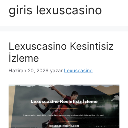
giris lexuscasino
Lexuscasino Kesintisiz
İzleme
Haziran 20, 2026
yazar
Lexuscasino