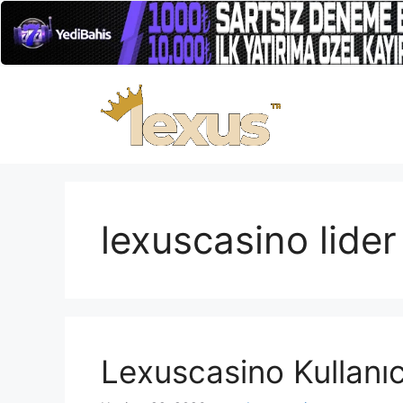
İçeriğe
atla
lexuscasino lider i
Lexuscasino Kullanı