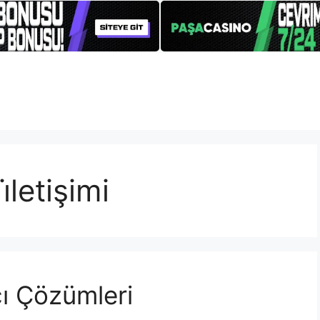
̇letişimi
cı Çözümleri