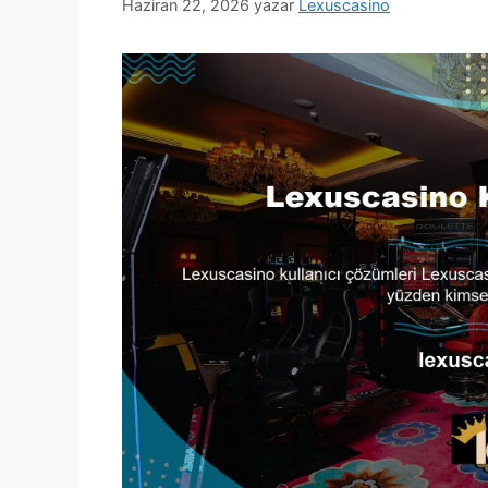
Haziran 22, 2026
yazar
Lexuscasino