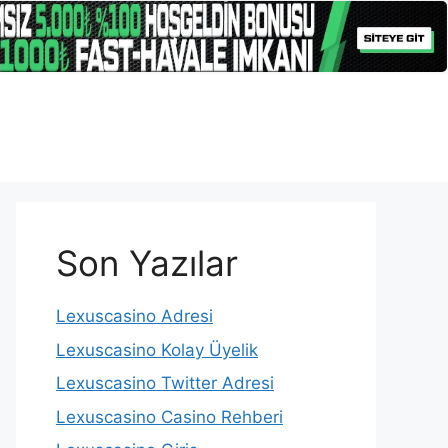
Son Yazılar
Lexuscasino Adresi
Lexuscasino Kolay Üyelik
Lexuscasino Twitter Adresi
Lexuscasino Casino Rehberi