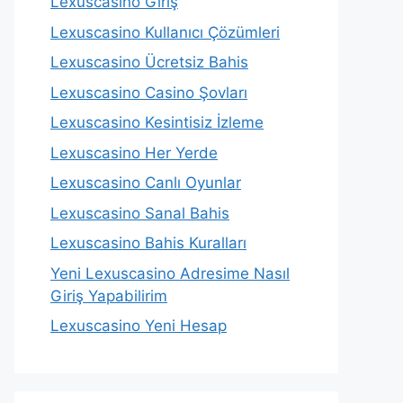
Lexuscasino Giriş
Lexuscasino Kullanıcı Çözümleri
Lexuscasino Ücretsiz Bahis
Lexuscasino Casino Şovları
Lexuscasino Kesintisiz İzleme
Lexuscasino Her Yerde
Lexuscasino Canlı Oyunlar
Lexuscasino Sanal Bahis
Lexuscasino Bahis Kuralları
Yeni Lexuscasino Adresime Nasıl
Giriş Yapabilirim
Lexuscasino Yeni Hesap