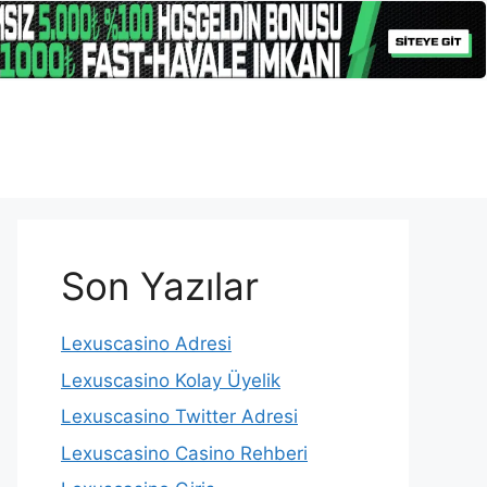
Son Yazılar
Lexuscasino Adresi
Lexuscasino Kolay Üyelik
Lexuscasino Twitter Adresi
Lexuscasino Casino Rehberi